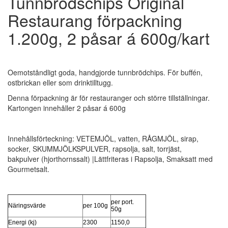
Tunnbrödschips Original
Restaurang förpackning
1.200g, 2 påsar á 600g/kart
Oemotståndligt goda, handgjorde tunnbrödchips. För buffén,
ostbrickan eller som drinktilltugg.
Denna förpackning är för restauranger och större tillställningar.
Kartongen innehåller 2 påsar á 600g
Innehållsförteckning: VETEMJÖL, vatten, RÅGMJÖL, sirap,
socker, SKUMMJÖLKSPULVER, rapsolja, salt, torrjäst,
bakpulver (hjorthornssalt) |Lättfriteras i Rapsolja, Smaksatt med
Gourmetsalt.
per port.
Näringsvärde
per 100g
50g
Energi (kj)
2300
1150,0